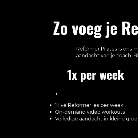
Zo voeg je R
Reformer Pilates is ons m
aandacht van je coach. Bi
1x per week
€60 / maand
1 live Reformer les per week
On-demand video workouts
Volledige aandacht in kleine gro