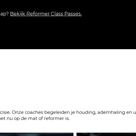
hap?
Bekijk Reformer Class Passes.
es die de details zien
cisie. Onze coaches begeleiden je houding, ademhaling en ui
t nu op de mat of reformer is.