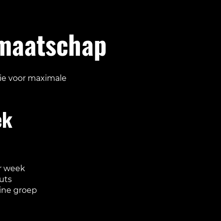
dmaatschap
sie voor maximale
ek
er week
uts
eine groep