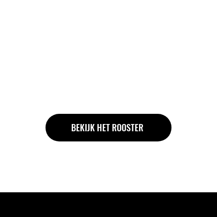
n overvolle studio's
aait om controle, kracht en precisie. Met maximaal 8 refo
rrecties en oefeningen die passen bij jouw niveau. Je ku
ses zonder regulier lidmaatschap, of Reformer Pilates t
d bent.
BEKIJK HET ROOSTER