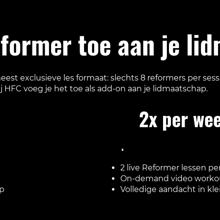
eformer toe aan je li
eest exclusieve les formaat: slechts 8 reformers per ses
j HFC voeg je het toe als add-on aan je lidmaatschap.
2x per we
€75 / maand
2 live Reformer lessen p
On-demand video worko
Volledige aandacht in kl
ep