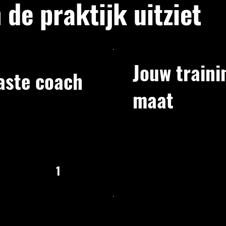
 de praktijk uitziet
Jouw traini
aste coach
maat
t een volledige intake:
. Geen oordeel. We
We bouwen een persoonli
chiedenis, blessures, en
schema en doelen. Geric
gaat niet over indruk
progressie. Niet alleen 
ar je bent, zodat we je
passen het aan terwijl je 
groeien zonder op te br
1