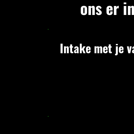
ons er in
Intake met je v
Zodra je lid bent, beginnen we me
alleen jij en je coach. Geen druk
bespreken je doelen, trainingsges
wat je heeft tegengehouden. Dit 
maken. Het gaat om begrijpen wa
vooruit kunnen helpen.