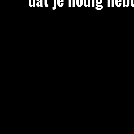
Is individuele personal training iets voor jou? Je
specifiek hokje te passen. Maar als iets hiervan
is het misschien precies wat je nodig hebt.