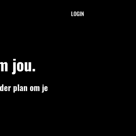
LOGIN
m jou.
lder plan om je