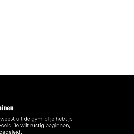
ainen
weest uit de gym, of je hebt je
oeld. Je wilt rustig beginnen,
begeleidt.