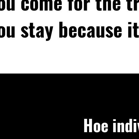
ou come for the tr
ou stay because it
Hoe indi