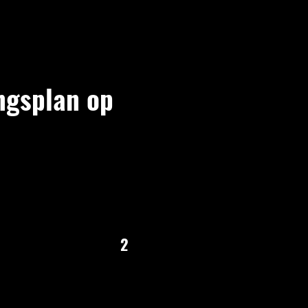
ngsplan op
jk plan rond jouw lichaam,
ht op techniek, kracht en slimme
calorieën verbranden. En we
vooruit gaat, zodat je blijft
anden.
2