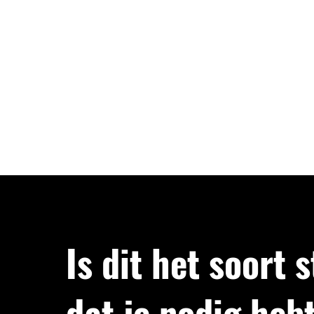
behalen die blijven.
Is dit het soort 
dat je nodig heb