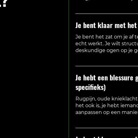
 hoeft niet in een
Je bent klaar met het
 herkenbaar klinkt,
Je bent het zat om je af 
echt werkt. Je wilt stru
deskundige ogen op je ge
Je hebt een blessure g
specifieks)
Rugpijn, oude knieklach
het ook is, je hebt ieman
aanpassen op een manier 